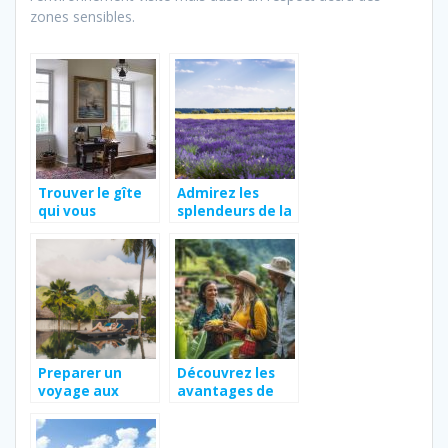
zones sensibles.
Trouver le gîte
Admirez les
qui vous
splendeurs de la
convient durant
lavande autour
les vacances
de Grignan en
Drome
Provencale
Preparer un
Découvrez les
voyage aux
avantages de
seychelles : les
choisir une
astuces pour un
agence de
sejour reussi
voyage solidaire