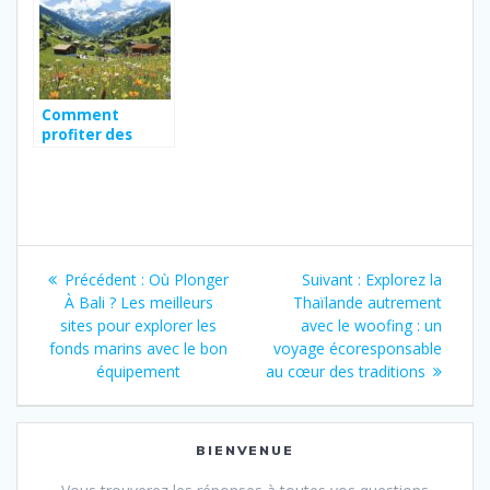
pour vos
prochaines
aventures
Comment
profiter des
itineraires
familiaux
pendant votre
sejour estival ou
hivernal en
Navigation
residence
tourisme a
Article
Article
Précédent :
Où Plonger
Suivant :
Explorez la
Areches-
de
précédent
suivant
À Bali ? Les meilleurs
Thaïlande autrement
Beaufort
:
:
sites pour explorer les
avec le woofing : un
l’article
fonds marins avec le bon
voyage écoresponsable
équipement
au cœur des traditions
BIENVENUE